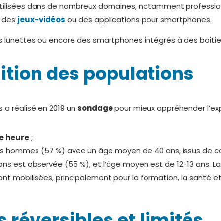
t utilisées dans de nombreux domaines, notamment profession
s des
jeux-vidéos
ou des applications pour smartphones.
des lunettes ou encore des smartphones intégrés à des boiti
ition des populations
s a réalisé en 2019 un
sondage
pour mieux appréhender l’expo
e heure
;
 des hommes (57 %) avec un âge moyen de 40 ans, issus de c
s est observée (55 %), et l’âge moyen est de 12-13 ans. La 
ont mobilisées, principalement pour la formation, la santé et
s réversibles et limités