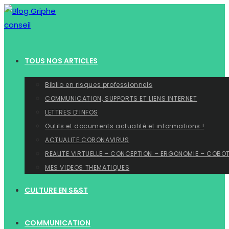
Skip
to
content
TOUS NOS ARTICLES
Biblio en risques professionnels
COMMUNICATION, SUPPORTS ET LIENS INTERNET
LETTRES D’INFOS
Outils et documents actualité et informations !
ACTUALITE CORONAVIRUS
REALITE VIRTUELLE – CONCEPTION – ERGONOMIE – COBO
MES VIDEOS THEMATIQUES
CULTURE EN S&ST
COMMUNICATION