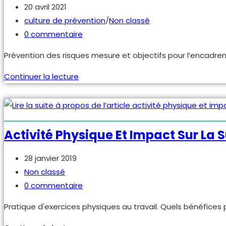
Publication
20 avril 2021
publiée :
Post
culture de prévention
/
Non classé
category:
Commentaires
0 commentaire
de
Prévention des risques mesure et objectifs pour l’encad
la
publication :
Incitation
Continuer la lecture
financière
en
prévention
Activité Physique Et Impact Sur La 
Publication
28 janvier 2019
publiée :
Post
Non classé
category:
Commentaires
0 commentaire
de
Pratique d'exercices physiques au travail. Quels bénéfice
la
publication :