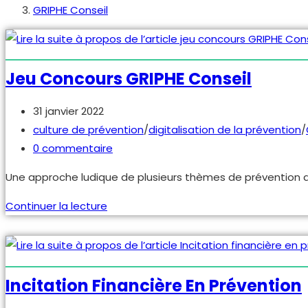
GRIPHE Conseil
Jeu Concours GRIPHE Conseil
Publication
31 janvier 2022
publiée :
Post
culture de prévention
/
digitalisation de la prévention
/
category:
Commentaires
0 commentaire
de
Une approche ludique de plusieurs thèmes de prévention de
la
publication :
jeu
Continuer la lecture
concours
GRIPHE
Conseil
Incitation Financière En Prévention