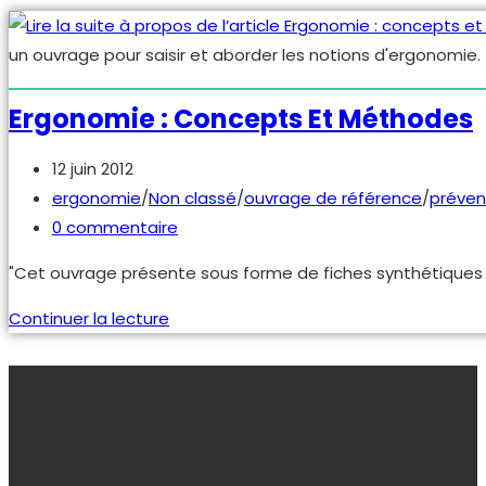
des
systèmes
un ouvrage pour saisir et aborder les notions d'ergonomie.
à
risques
Ergonomie : Concepts Et Méthodes
–
René
Publication
12 juin 2012
AMALBERTI
publiée :
Post
ergonomie
/
Non classé
/
ouvrage de référence
/
préven
category:
Commentaires
0 commentaire
de
"Cet ouvrage présente sous forme de fiches synthétiques le
la
publication :
Ergonomie
Continuer la lecture
:
concepts
et
méthodes