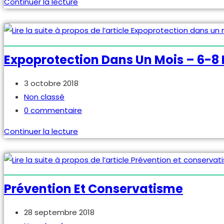
activité
Continuer la lecture
physique
et
impact
sur
Expoprotection Dans Un Mois – 6-8
la
survenue
Publication
3 octobre 2018
des
publiée :
Post
Non classé
TMS
category:
Commentaires
0 commentaire
–
de
Expoprotection
Continuer la lecture
l’INRS
la
dans
tranche
publication :
un
et
mois
donne
–
Prévention Et Conservatisme
des
6-
pistes
8
Publication
28 septembre 2018