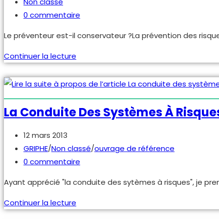
novembre
publiée :
Post
Non classé
2018
category:
Commentaires
0 commentaire
de
Le préventeur est-il conservateur ?La prévention des risq
la
publication :
Prévention
Continuer la lecture
et
conservatisme
La Conduite Des Systèmes À Risque
Publication
12 mars 2013
publiée :
Post
GRIPHE
/
Non classé
/
ouvrage de référence
category:
Commentaires
0 commentaire
de
Ayant apprécié "la conduite des sytèmes à risques", je pre
la
publication :
La
Continuer la lecture
conduite