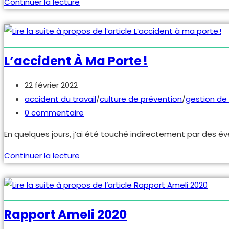
Actualités
Continuer la lecture
–
Passeport
prévention
et
L’accident À Ma Porte !
état
des
Publication
22 février 2022
accidents
publiée :
Post
accident du travail
/
culture de prévention
/
gestion de 
2019
category:
Commentaires
0 commentaire
de
En quelques jours, j’ai été touché indirectement par des év
la
publication :
L’accident
Continuer la lecture
à
ma
porte !
Rapport Ameli 2020