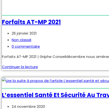
publication :
L’essentiel
Continuer la lecture
santé
et
sécurité
au
Stat AT-MP 2018 – Version Basique
Travail
2019
Publication
6 décembre 2019
–
publiée :
Post
Non classé
Assurance
category:
Commentaires
0 commentaire
Maladie
de
Les statistiques AT-MP de l'année N-1 n'ont jamais été pub
la
publication :
Stat
Continuer la lecture
AT-
MP
2018
–
L’accident Du Travail Touche Jusqu
version