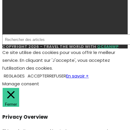
checkbox-functional
months
cookies in the category
"Functional".
This cookie is set by GDPR
Cookie Consent plugin.
cookielawinfo-
11
The cookies is used to
checkbox-necessary
months
store the user consent
for the cookies in the
category "Necessary".
This cookie is set by GDPR
Cookie Consent plugin.
cookielawinfo-
11
The cookie is used to
checkbox-others
months
store the user consent
for the cookies in the
category "Other.
This cookie is set by GDPR
Cookie Consent plugin.