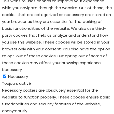
cookielawinfo-
11
The cookie is used to
checkbox-
months
store the user consent
performance
for the cookies in the
category "Performance".
The cookie is set by the
GDPR Cookie Consent
plugin and is used to
11
store whether or not user
viewed_cookie_policy
months
has consented to the
use of cookies. It does
not store any personal
data.
Functional
Functional
Functional cookies help to perform certain functionalities
like sharing the content of the website on social media