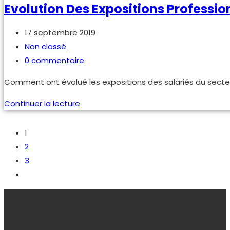
Necessary
Toujours activé
Necessary cookies are absolutely essential for the
website to function properly. These cookies ensure basic
functionalities and security features of the website,
anonymously.
Cookie
Durée
Description
This cookie is set by GDPR
Cookie Consent plugin.
cookielawinfo-
11
The cookie is used to
checkbox-analytics
months
store the user consent
for the cookies in the
category "Analytics".
The cookie is set by GDPR
cookie consent to record
cookielawinfo-
11
the user consent for the