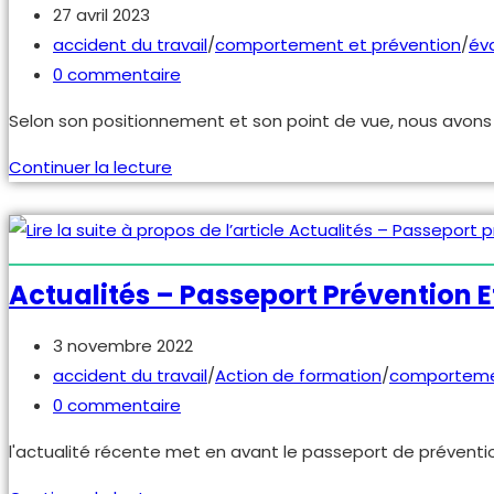
Publication
27 avril 2023
publiée :
Post
accident du travail
/
comportement et prévention
/
éva
category:
Commentaires
0 commentaire
de
Selon son positionnement et son point de vue, nous avons tou
la
publication :
Quand
Continuer la lecture
le
travail
tue.
Les
Actualités – Passeport Prévention E
accidents
du
Publication
3 novembre 2022
travail
publiée :
Post
accident du travail
/
Action de formation
/
comportemen
entre
category:
Commentaires
0 commentaire
affect
de
l'actualité récente met en avant le passeport de prévention 
et
la
juridique.
publication :