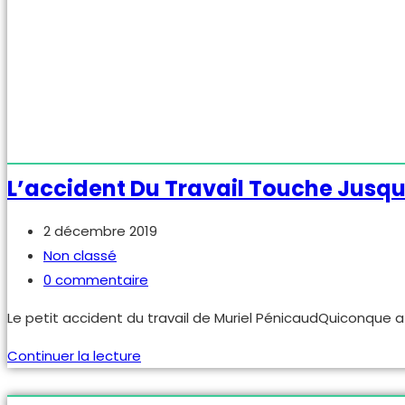
Manage consent
Fermer
Privacy Overview
This website uses cookies to improve your experience
while you navigate through the website. Out of these, the
cookies that are categorized as necessary are stored on
your browser as they are essential for the working of
basic functionalities of the website. We also use third-
party cookies that help us analyze and understand how
you use this website. These cookies will be stored in your
browser only with your consent. You also have the option
to opt-out of these cookies. But opting out of some of
these cookies may affect your browsing experience.
Necessary