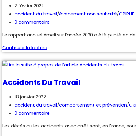
Publication
2 février 2022
publiée :
Post
accident du travail
/
événement non souhaité
/
GRIPHE
category:
Commentaires
0 commentaire
de
Le rapport annuel Ameli sur l’année 2020 a été publié en dé
la
publication :
Rapport
Continuer la lecture
Ameli
2020
Accidents Du Travail
Publication
18 janvier 2022
publiée :
Post
accident du travail
/
comportement et prévention
/
GR
category:
Commentaires
0 commentaire
de
Les décès ou les accidents avec arrêt sont, en France, sou
la