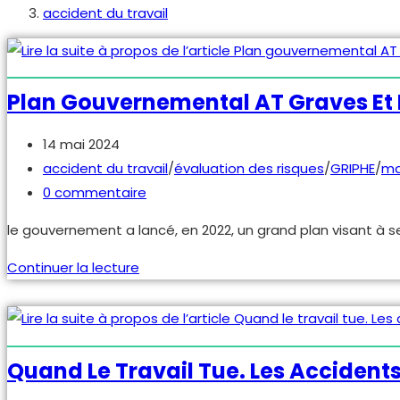
accident du travail
Plan Gouvernemental AT Graves Et 
Publication
14 mai 2024
publiée :
Post
accident du travail
/
évaluation des risques
/
GRIPHE
/
ma
category:
Commentaires
0 commentaire
de
le gouvernement a lancé, en 2022, un grand plan visant à sen
la
publication :
Plan
Continuer la lecture
gouvernemental
AT
graves
et
Quand Le Travail Tue. Les Accidents 
mortels