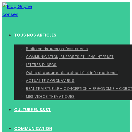
Skip
to
content
TOUS NOS ARTICLES
Biblio en risques professionnels
COMMUNICATION, SUPPORTS ET LIENS INTERNET
LETTRES D’INFOS
Outils et documents actualité et informations !
ACTUALITE CORONAVIRUS
REALITE VIRTUELLE – CONCEPTION – ERGONOMIE – COBO
MES VIDEOS THEMATIQUES
CULTURE EN S&ST
COMMUNICATION