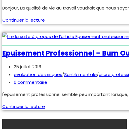
travail
de
Bonjour, La qualité de vie au travail voudrait que nous soyo
la
publication :
Qualité
Continuer la lecture
de
vie
au
travail,
Epuisement Professionnel – Burn Ou
marchons
nous
Publication
25 juillet 2016
sur
publiée :
Post
évaluation des risques
/
Santé mentale
/
usure profess
la
category:
Commentaires
0 commentaire
tête
de
l'épuisement professionnel semble peu important lorsque, 
?
la
publication :
Epuisement
Continuer la lecture
professionnel
–