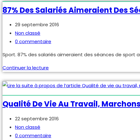
Femmes
87% Des Salariés Aimeraient Des Sé
et
comportements
Publication
29 septembre 2016
hostiles
publiée :
Post
Non classé
category:
Commentaires
0 commentaire
de
Sport. 87% des salariés aimeraient des séances de sport au
la
publication :
87%
Continuer la lecture
des
salariés
aimeraient
des
Qualité De Vie Au Travail, Marchons
séances
de
Publication
22 septembre 2016
sport
publiée :
Post
Non classé
au
category:
Commentaires
0 commentaire