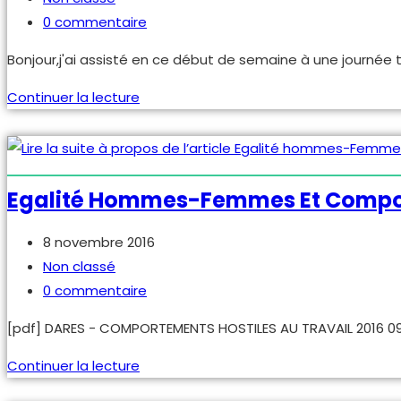
la
category:
Commentaires
0 commentaire
violence
de
Bonjour,j'ai assisté en ce début de semaine à une journée t
au
la
travail
publication :
Positivons
Continuer la lecture
et
la
être
Sécurité-
ouvrier
santé
au
et
Egalité Hommes-Femmes Et Compor
Quatar
qualité
pour
de
Publication
8 novembre 2016
préparer
vie
publiée :
Post
Non classé
le
au
category:
Commentaires
0 commentaire
mondial
travail
de
2022.
[pdf] DARES - COMPORTEMENTS HOSTILES AU TRAVAIL 2016 09 B
!
la
publication :
Egalité
Continuer la lecture
hommes-