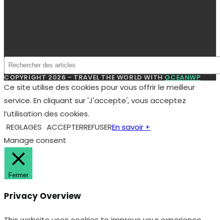
Burn
out
–
audition
de
Ph
COPYRIGHT 2026 - TRAVEL THE WORLD WITH
OCEANWP
ZAWIEJA
Ce site utilise des cookies pour vous offrir le meilleur
service. En cliquant sur 'J'accepte', vous acceptez
l’utilisation des cookies.
REGLAGES
ACCEPTER
REFUSER
En savoir +
Manage consent
Fermer
Privacy Overview
This website uses cookies to improve your experience