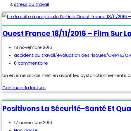
stress au travail
Ouest France 18/11/2016 – Film Sur L
Publication
18 novembre 2016
publiée :
Post
accident du travail
/
évaluation des risques
/
GRIPHE
/
QV
category:
Commentaires
0 commentaire
de
Un énième article met en avant les dysfonctionnements ainsi 
la
publication :
Ouest
Continuer la lecture
france
18/11/2016
Positivons La Sécurité-Santé Et Qual
–
film
Publication
17 novembre 2016
sur
publiée :
Post
Non classé