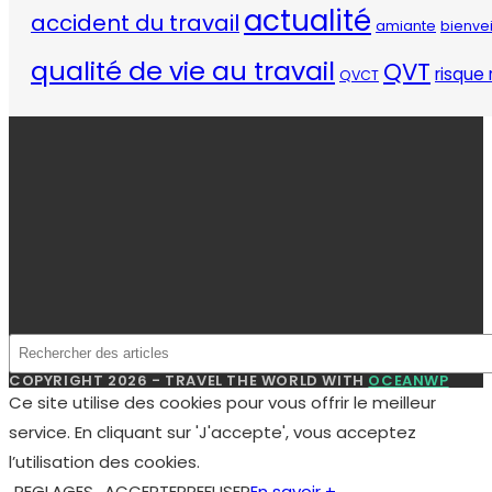
actualité
accident du travail
amiante
bienve
qualité de vie au travail
QVT
risque 
QVCT
COPYRIGHT 2026 - TRAVEL THE WORLD WITH
OCEANWP
Ce site utilise des cookies pour vous offrir le meilleur
service. En cliquant sur 'J'accepte', vous acceptez
l’utilisation des cookies.
REGLAGES
ACCEPTER
REFUSER
En savoir +