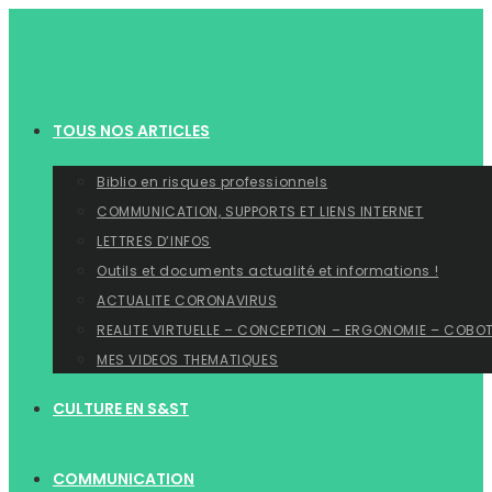
Skip
to
content
TOUS NOS ARTICLES
Biblio en risques professionnels
COMMUNICATION, SUPPORTS ET LIENS INTERNET
LETTRES D’INFOS
Outils et documents actualité et informations !
ACTUALITE CORONAVIRUS
REALITE VIRTUELLE – CONCEPTION – ERGONOMIE – COBO
MES VIDEOS THEMATIQUES
CULTURE EN S&ST
COMMUNICATION