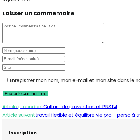
Laisser un commentaire
Comment
Enter
your
Enter
name
your
Saisir
or
email
l’URL
Enregistrer mon nom, mon e-mail et mon site dans le 
username
address
de
to
to
votre
comment
comment
site
Read
Article précédent
Culture de prévention et PNST4
(facultatif)
more
Article suivant
travail flexible et équilibre vie pro – perso à
articles
Inscription