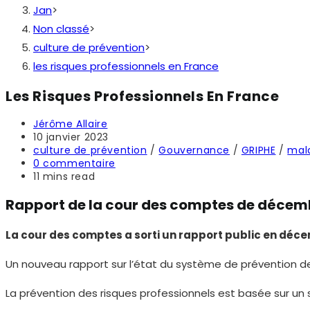
Jan
>
Non classé
>
culture de prévention
>
les risques professionnels en France
Les Risques Professionnels En France
Auteur/autrice
Jérôme Allaire
de
Publication
10 janvier 2023
la
publiée :
Post
culture de prévention
/
Gouvernance
/
GRIPHE
/
mala
publication :
category:
Commentaires
0 commentaire
de
Temps
11 mins read
la
de
Rapport de la cour des comptes de décem
publication :
lecture :
La cour des comptes a sorti un rapport public en décem
Un nouveau rapport sur l’état du système de prévention de
La prévention des risques professionnels est basée sur un 