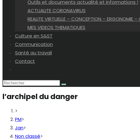
Outils et documents actualité et informations !
ACTUALITE CORONAVIRUS
REALITE VIRTUELLE – CONCEPTION – ERGONOMIE –
MES VIDEOS THEMATIQUES
Culture en S&ST
Communication
Santé au travail
Contact
Toggle
website
search
l’archipel du danger
>
PM
>
Jan
>
Non classé
>