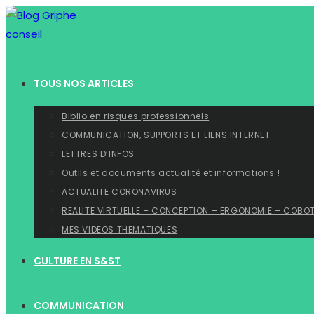
Skip
to
content
TOUS NOS ARTICLES
Biblio en risques professionnels
COMMUNICATION, SUPPORTS ET LIENS INTERNET
LETTRES D’INFOS
Outils et documents actualité et informations !
ACTUALITE CORONAVIRUS
REALITE VIRTUELLE – CONCEPTION – ERGONOMIE – COBO
MES VIDEOS THEMATIQUES
CULTURE EN S&ST
COMMUNICATION