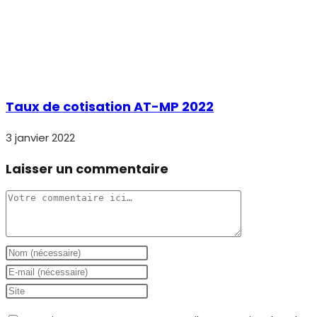
Taux de cotisation AT-MP 2022
3 janvier 2022
Laisser un commentaire
Comment
Enter
your
Enter
name
your
Saisir
or
email
l’URL