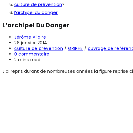
culture de prévention
>
l’archipel du danger
L’archipel Du Danger
Auteur/autrice
Jérôme Allaire
de
Publication
28 janvier 2014
la
publiée :
Post
culture de prévention
/
GRIPHE
/
ouvrage de référen
publication :
category:
Commentaires
0 commentaire
de
Temps
2 mins read
la
de
publication :
lecture :
J’ai repris durant de nombreuses années la figure reprise ci