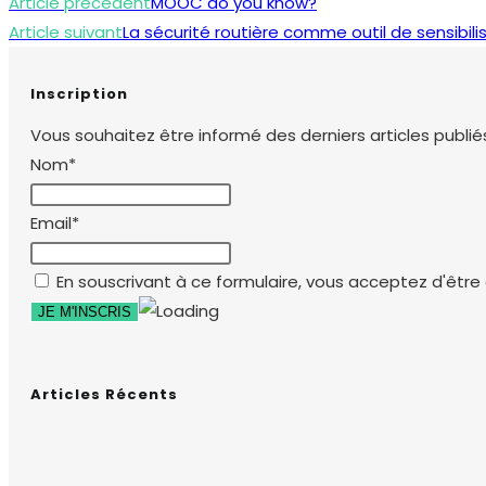
Read
Article précédent
MOOC do you know?
more
Article suivant
La sécurité routière comme outil de sensibili
articles
Inscription
Vous souhaitez être informé des derniers articles publiés
Nom*
Email*
En souscrivant à ce formulaire, vous acceptez d'être e
Articles Récents
L’erreur humaine (James REASON)