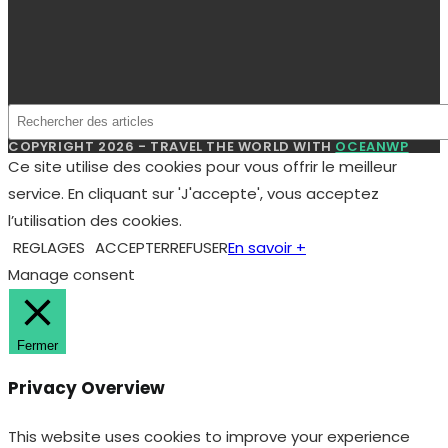
Manage consent
Fermer
Privacy Overview
This website uses cookies to improve your experience
while you navigate through the website. Out of these, the
cookies that are categorized as necessary are stored on
your browser as they are essential for the working of
basic functionalities of the website. We also use third-
party cookies that help us analyze and understand how
you use this website. These cookies will be stored in your
browser only with your consent. You also have the option
to opt-out of these cookies. But opting out of some of
these cookies may affect your browsing experience.
Necessary