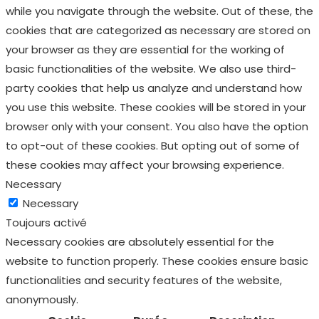
Necessary
Toujours activé
Necessary cookies are absolutely essential for the
website to function properly. These cookies ensure basic
functionalities and security features of the website,
anonymously.
Cookie
Durée
Description
This cookie is set by GDPR
Cookie Consent plugin.
cookielawinfo-
11
The cookie is used to
checkbox-analytics
months
store the user consent
for the cookies in the
category "Analytics".
The cookie is set by GDPR
cookie consent to record
cookielawinfo-
11
the user consent for the