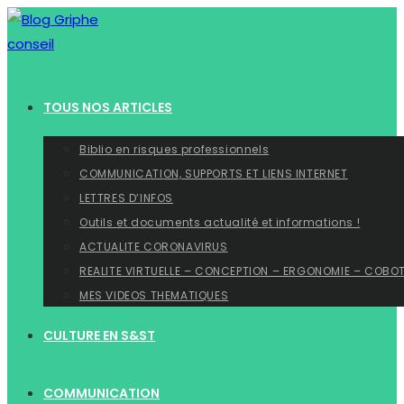
Skip
to
content
TOUS NOS ARTICLES
Biblio en risques professionnels
COMMUNICATION, SUPPORTS ET LIENS INTERNET
LETTRES D’INFOS
Outils et documents actualité et informations !
ACTUALITE CORONAVIRUS
REALITE VIRTUELLE – CONCEPTION – ERGONOMIE – COBO
MES VIDEOS THEMATIQUES
CULTURE EN S&ST
COMMUNICATION