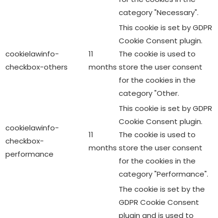
cookielawinfo-
11
The cookie is used to
checkbox-
months
store the user consent
performance
for the cookies in the
category "Performance".
The cookie is set by the
GDPR Cookie Consent
plugin and is used to
11
store whether or not user
viewed_cookie_policy
months
has consented to the
use of cookies. It does
not store any personal
data.
Functional
Functional
Functional cookies help to perform certain functionalities
like sharing the content of the website on social media