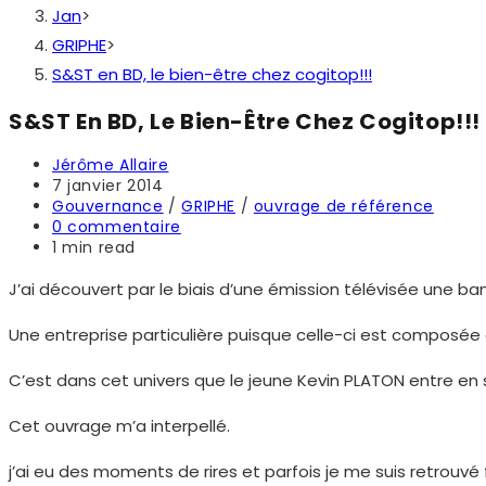
Jan
>
GRIPHE
>
S&ST en BD, le bien-être chez cogitop!!!
S&ST En BD, Le Bien-Être Chez Cogitop!!!
Auteur/autrice
Jérôme Allaire
de
Publication
7 janvier 2014
la
publiée :
Post
Gouvernance
/
GRIPHE
/
ouvrage de référence
publication :
category:
Commentaires
0 commentaire
de
Temps
1 min read
la
de
publication :
lecture :
J’ai découvert par le biais d’une émission télévisée une b
Une entreprise particulière puisque celle-ci est composée
C’est dans cet univers que le jeune Kevin PLATON entre en 
Cet ouvrage m’a interpellé.
j’ai eu des moments de rires et parfois je me suis retrouvé 