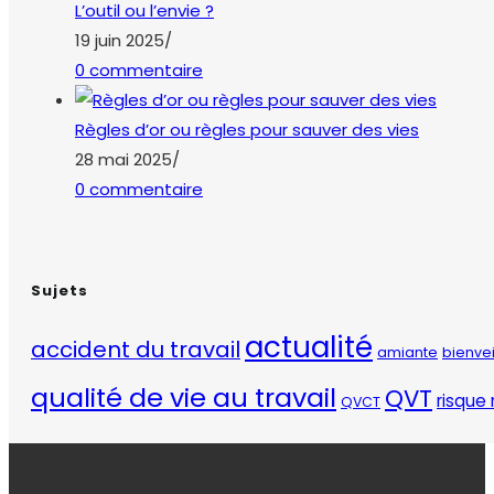
Sujets
actualité
accident du travail
amiante
bienve
qualité de vie au travail
QVT
risque 
QVCT
COPYRIGHT 2026 - TRAVEL THE WORLD WITH
OCEANWP
Ce site utilise des cookies pour vous offrir le meilleur
service. En cliquant sur 'J'accepte', vous acceptez
l’utilisation des cookies.
REGLAGES
ACCEPTER
REFUSER
En savoir +