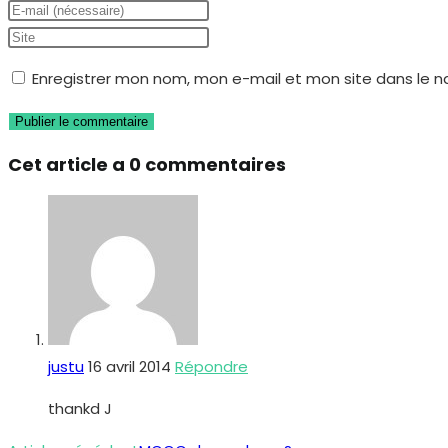
your
Enter
name
your
Saisir
or
email
l’URL
Enregistrer mon nom, mon e-mail et mon site dans le 
username
address
de
to
to
votre
comment
comment
site
Cet article a 0 commentaires
(facultatif)
justu
16 avril 2014
Répondre
thankd J