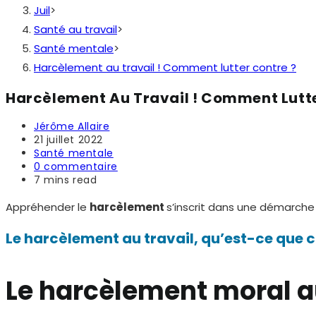
Juil
>
Santé au travail
>
Santé mentale
>
Harcèlement au travail ! Comment lutter contre ?
Harcèlement Au Travail ! Comment Lutte
Auteur/autrice
Jérôme Allaire
de
Publication
21 juillet 2022
la
publiée :
Post
Santé mentale
publication :
category:
Commentaires
0 commentaire
de
Temps
7 mins read
la
de
publication :
lecture :
Appréhender le
harcèlement
s’inscrit dans une démarche 
Le harcèlement au travail, qu’est-ce que c
Le harcèlement moral au