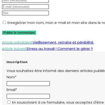
your
Enter
name
your
Saisir
or
email
l’URL
Enregistrer mon nom, mon e-mail et mon site dans le 
username
address
de
to
to
votre
comment
comment
site
Read
Article précédent
Vieillissement, retraite et pénibilité.
(facultatif)
more
Article suivant
Stress au travail ! Comment le gérer ?
articles
Inscription
Vous souhaitez être informé des derniers articles publiés
Nom*
Email*
En souscrivant à ce formulaire, vous acceptez d'être e