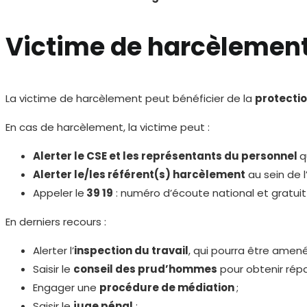
Victime de harcèlement 
La victime de harcèlement peut bénéficier de la
protection
En cas de harcèlement, la victime peut :
Alerter le CSE et les représentants du personnel
q
Alerter le/les référent(s) harcèlement
au sein de l
Appeler le
39 19
: numéro d’écoute national et gratuit
En derniers recours :
Alerter l’
inspection du travail
, qui pourra être amené
Saisir le
conseil des prud’hommes
pour obtenir répa
Engager une
procédure de médiation
;
Saisir le
juge pénal
;