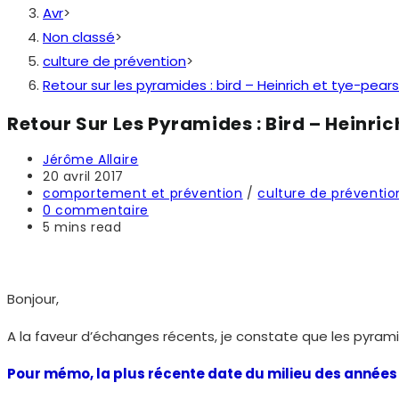
Avr
>
Non classé
>
culture de prévention
>
Retour sur les pyramides : bird – Heinrich et tye-pe
Retour Sur Les Pyramides : Bird – Heinr
Auteur/autrice
Jérôme Allaire
de
Publication
20 avril 2017
la
publiée :
Post
comportement et prévention
/
culture de préventio
publication :
category:
Commentaires
0 commentaire
de
Temps
5 mins read
la
de
publication :
lecture :
Bonjour,
A la faveur d’échanges récents, je constate que les pyra
Pour mémo, la plus récente date du milieu des années 1