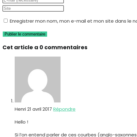
http://www.asse.org/assets/1/7/F1Manuele_10141.pdf
Bref je ne suis pas bien sensible à ces schémas. A+
safetyfirst
25 avril 2017
Bonjour,
je suis globalement en phase avec toi.
Concernant « Bradley », depuis mon passage du cô
ensuite travaillé essentiellement sur leur posit
Malheureusement, on peut également regarder ce q
Pour ce qui est des pyramides, si l’on reprend la