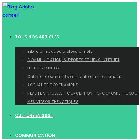
Skip
to
content
TOUS NOS ARTICLES
Biblio en risques professionnels
COMMUNICATION, SUPPORTS ET LIENS INTERNET
LETTRES D’INFOS
Outils et documents actualité et informations !
ACTUALITE CORONAVIRUS
REALITE VIRTUELLE – CONCEPTION – ERGONOMIE – COBO
MES VIDEOS THEMATIQUES
CULTURE EN S&ST
COMMUNICATION