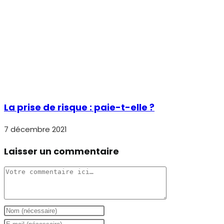
Hello !
Si l’on entend parler de ces courbes (anglo-saxonnes… 
On en a déjà parlé dans le forum PrevInfo.net et j’ét
Je m’explique : je trouve que Bird Bradley and Co nous
Bird : je pense qu’une prévention S&ST moderne ne doit
Bradley : c’est le justificatif de bien des approche
Le coté magique, c’est le coté effacement de certain
PS, c’est cet auteur anglophone qu’évoque Y.Mortureu
https://www.foncsi.org/fr/publications/collections/t
http://www.cos-mag.com/Hygiene/Hygiene-Stories/
http://www.coshnetwork.org/sites/default/files/Re