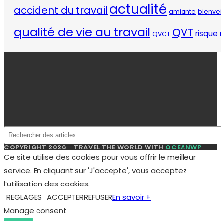
website to function properly. These cookies ensure basic
functionalities and security features of the website,
anonymously.
Cookie
Durée
Description
This cookie is set by GDPR
Cookie Consent plugin.
cookielawinfo-
11
The cookie is used to
checkbox-analytics
months
store the user consent
for the cookies in the
category "Analytics".
The cookie is set by GDPR
cookie consent to record
cookielawinfo-
11
the user consent for the
checkbox-functional
months
cookies in the category
"Functional".
This cookie is set by GDPR