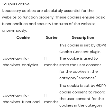
The cookie is set by the
GDPR Cookie Consent
plugin and is used to
11
store whether or not user
viewed_cookie_policy
months
has consented to the
use of cookies. It does
not store any personal
data.
Functional
Functional
Functional cookies help to perform certain functionalities
like sharing the content of the website on social media
platforms, collect feedbacks, and other third-party
features.
Performance
Performance