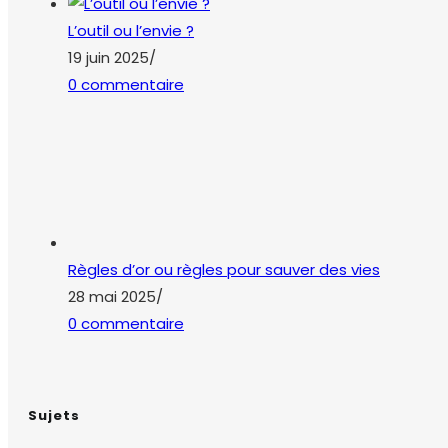
Privacy Overview
This website uses cookies to improve your experience
while you navigate through the website. Out of these, the
cookies that are categorized as necessary are stored on
your browser as they are essential for the working of
basic functionalities of the website. We also use third-
party cookies that help us analyze and understand how
you use this website. These cookies will be stored in your
browser only with your consent. You also have the option
to opt-out of these cookies. But opting out of some of
these cookies may affect your browsing experience.
Necessary
Necessary
Toujours activé
Necessary cookies are absolutely essential for the