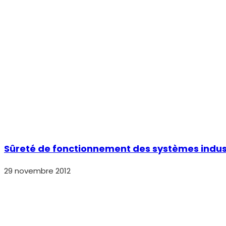
Sûreté de fonctionnement des systèmes indust
29 novembre 2012
Masques KN95 – Covid-19
2 mars 2022
La prise de risque : paie-t-elle ?
7 décembre 2021
Laisser un commentaire
Comment