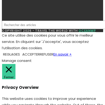
suivante
COPYRIGHT 2026 - TRAVEL THE WORLD WITH
OCEANWP
Ce site utilise des cookies pour vous offrir le meilleur
service. En cliquant sur 'J'accepte', vous acceptez
l’utilisation des cookies.
REGLAGES
ACCEPTER
REFUSER
En savoir +
Manage consent
Fermer
Privacy Overview
This website uses cookies to improve your experience
while you navigate through the website. Out of these, the