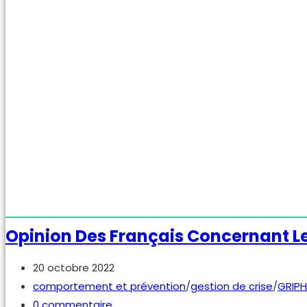
pressé
Opinion Des Français Concernant Le
Publication
20 octobre 2022
publiée :
Post
comportement et prévention
/
gestion de crise
/
GRIPH
category:
Commentaires
0 commentaire