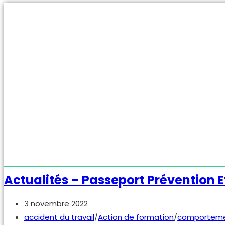
travail
tue.
Les
accidents
du
travail
entre
affect
et
juridique.
Actualités – Passeport Prévention E
Publication
3 novembre 2022
publiée :
Post
accident du travail
/
Action de formation
/
comportemen