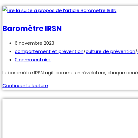
des
risques
et
culture
Baromètre IRSN
de
prévention
Publication
6 novembre 2023
publiée :
Post
comportement et prévention
/
culture de prévention
/
category:
Commentaires
0 commentaire
de
le baromètre IRSN agit comme un révélateur, chaque année, 
la
publication :
Baromètre
Continuer la lecture
IRSN