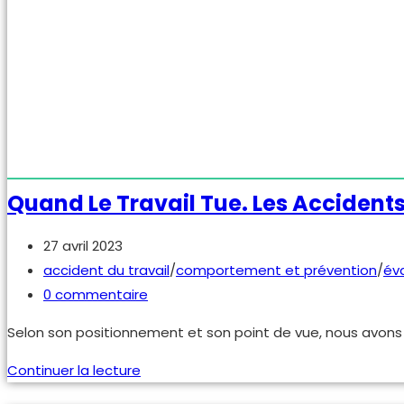
Quand Le Travail Tue. Les Accidents 
Publication
27 avril 2023
publiée :
Post
accident du travail
/
comportement et prévention
/
éva
category:
Commentaires
0 commentaire
de
Selon son positionnement et son point de vue, nous avons tou
la
publication :
Quand
Continuer la lecture
le