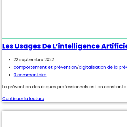
Les Usages De L’intelligence Artifici
Publication
22 septembre 2022
publiée :
Post
comportement et prévention
/
digitalisation de la pr
category:
Commentaires
0 commentaire
de
La prévention des risques professionnels est en constante 
la
publication :
Les
Continuer la lecture
usages
de
l’intelligence