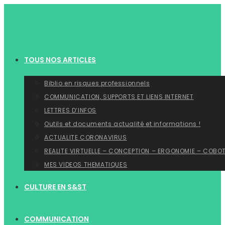
Skip
to
content
TOUS NOS ARTICLES
Biblio en risques professionnels
COMMUNICATION, SUPPORTS ET LIENS INTERNET
LETTRES D’INFOS
Outils et documents actualité et informations !
ACTUALITE CORONAVIRUS
REALITE VIRTUELLE – CONCEPTION – ERGONOMIE – COBO
MES VIDEOS THEMATIQUES
CULTURE EN S&ST
COMMUNICATION