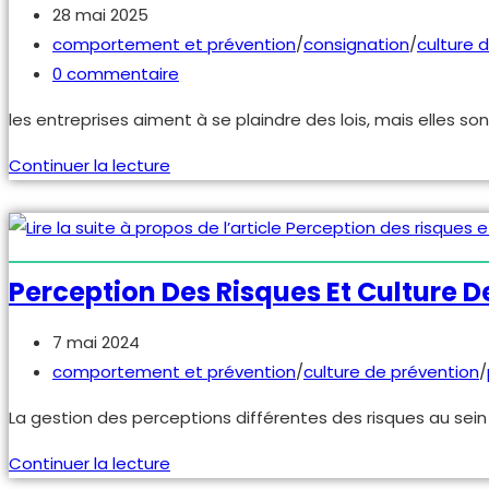
Publication
28 mai 2025
publiée :
Post
comportement et prévention
/
consignation
/
culture 
category:
Commentaires
0 commentaire
de
les entreprises aiment à se plaindre des lois, mais elles son
la
publication :
Règles
Continuer la lecture
d’or
ou
règles
pour
Perception Des Risques Et Culture D
sauver
des
Publication
7 mai 2024
vies
publiée :
Post
comportement et prévention
/
culture de prévention
/
category:
La gestion des perceptions différentes des risques au sein
Perception
Continuer la lecture