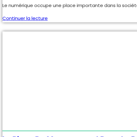
de
Le numérique occupe une place importante dans la société a
la
publication :
L’interface
Continuer la lecture
informatique
en
entreprise
et
la
santé
sécurité
au
travail