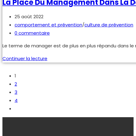
La Place Du Management Dans La D
Publication
25 août 2022
publiée :
Post
comportement et prévention
/
culture de prévention
category:
Commentaires
0 commentaire
de
Le terme de manager est de plus en plus répandu dans le m
la
publication :
La
Continuer la lecture
place
du
1
management
2
dans
3
la
4
démarche
Aller
de
à
prévention.
la
page