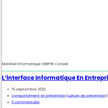
artificielle
(IA)
et
du
big
data
en
prévention
Matériel informatique GRIPHE Conseil
L’interface Informatique En Entrepri
Publication
15 septembre 2022
publiée :
Post
comportement et prévention
/
culture de prévention
/
category:
Commentaires
0 commentaire