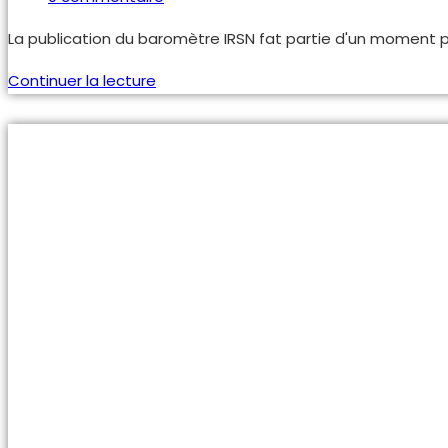
de
La publication du baromètre IRSN fat partie d'un moment pri
la
publication :
Opinion
Continuer la lecture
des
français
concernant
les
risques
–
IRSN