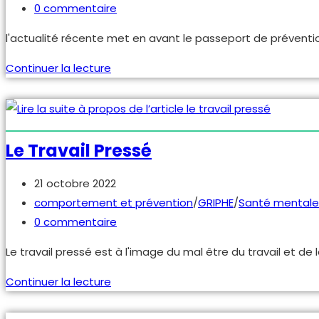
category:
Commentaires
0 commentaire
de
l'actualité récente met en avant le passeport de prévention 
la
publication :
Actualités
Continuer la lecture
–
Passeport
prévention
et
Le Travail Pressé
état
des
Publication
21 octobre 2022
accidents
publiée :
Post
comportement et prévention
/
GRIPHE
/
Santé mentale
2019
category:
Commentaires
0 commentaire
de
Le travail pressé est à l'image du mal être du travail et de 
la
publication :
le
Continuer la lecture
travail