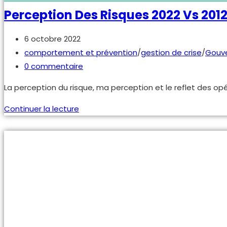
Perception Des Risques 2022 Vs 201
Publication
6 octobre 2022
publiée :
Post
comportement et prévention
/
gestion de crise
/
Gouv
category:
Commentaires
0 commentaire
de
La perception du risque, ma perception et le reflet des o
la
publication :
Perception
Continuer la lecture
des
risques
2022
vs
2012