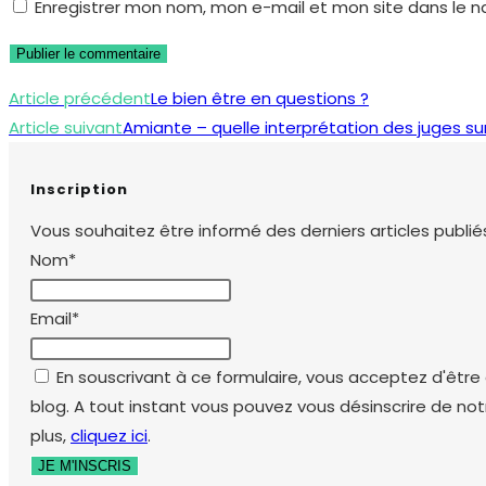
Enregistrer mon nom, mon e-mail et mon site dans le 
username
address
de
to
to
votre
comment
comment
site
Read
Article précédent
Le bien être en questions ?
(facultatif)
more
Article suivant
Amiante – quelle interprétation des juges sur
articles
Inscription
Vous souhaitez être informé des derniers articles publiés
Nom*
Email*
En souscrivant à ce formulaire, vous acceptez d'être e
blog. A tout instant vous pouvez vous désinscrire de not
plus,
cliquez ici
.