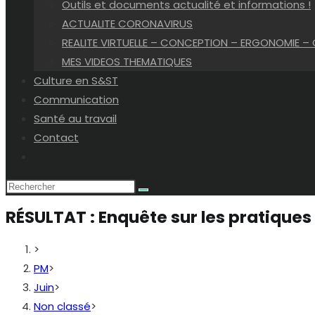
Outils et documents actualité et informations !
ACTUALITE CORONAVIRUS
REALITE VIRTUELLE – CONCEPTION – ERGONOMIE –
MES VIDEOS THEMATIQUES
Culture en S&ST
Communication
Santé au travail
Contact
Toggle
website
search
RÉSULTAT : Enquête sur les pratiques
>
PM
>
Juin
>
Non classé
>