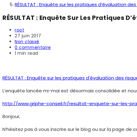
RÉSULTAT : Enquête sur les pratiques d’évaluation des
RÉSULTAT : Enquête Sur Les Pratiques D’
Auteur/autrice
root
de
Publication
27 juin 2017
la
publiée :
Post
Non classé
publication :
category:
Commentaires
0 commentaire
de
Temps
1 min read
la
de
publication :
lecture :
RÉSULTAT : Enquête sur les pratiques d'évaluation des risqu
L’enquête lancée mi-mai est désormais consolidée et nous p
http://www.griphe-conseil.fr/resultat-enquete-sur-les-pr
Bonjour,
N’hésitez pas à vous inscrire sur le blog ou sur la page de