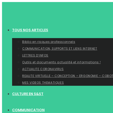
Skip
to
content
TOUS NOS ARTICLES
Biblio en risques professionnels
COMMUNICATION, SUPPORTS ET LIENS INTERNET
LETTRES D’INFOS
Outils et documents actualité et informations !
ACTUALITE CORONAVIRUS
REALITE VIRTUELLE – CONCEPTION – ERGONOMIE – COBO
MES VIDEOS THEMATIQUES
CULTURE EN S&ST
COMMUNICATION