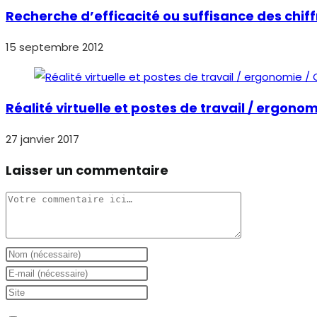
Recherche d’efficacité ou suffisance des chiff
15 septembre 2012
Réalité virtuelle et postes de travail / ergon
27 janvier 2017
Laisser un commentaire
Comment
Enter
your
Enter
name
your
Saisir
or
email
l’URL