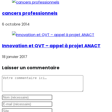
cancers professionnels
6 octobre 2014
Innovation et QVT – appel à projet ANACT
18 janvier 2017
Laisser un commentaire
Comment
Enter
your
Enter
name
your
Saisir