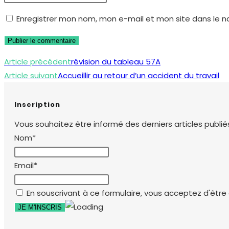
or
email
l’URL
Enregistrer mon nom, mon e-mail et mon site dans le 
username
address
de
to
to
votre
comment
comment
site
Read
Article précédent
révision du tableau 57A
(facultatif)
more
Article suivant
Accueillir au retour d’un accident du travail
articles
Inscription
Vous souhaitez être informé des derniers articles publiés
Nom*
Email*
En souscrivant à ce formulaire, vous acceptez d'être e