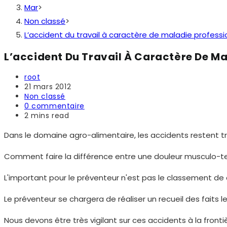
Mar
>
Non classé
>
L’accident du travail à caractère de maladie professio
L’accident Du Travail À Caractère De Mal
Auteur/autrice
root
de
Publication
21 mars 2012
la
publiée :
Post
Non classé
publication :
category:
Commentaires
0 commentaire
de
Temps
2 mins read
la
de
publication :
lecture :
Dans le domaine agro-alimentaire, les accidents restent tr
Comment faire la différence entre une douleur musculo-te
L'important pour le préventeur n'est pas le classement de 
Le préventeur se chargera de réaliser un recueil des faits l
Nous devons être très vigilant sur ces accidents à la frontiè