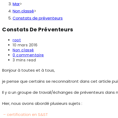
Mar
>
Non classé
>
Constats de préventeurs
Constats De Préventeurs
Auteur/autrice
root
de
Publication
10 mars 2016
la
publiée :
Post
Non classé
publication :
category:
Commentaires
0 commentaire
de
Temps
3 mins read
la
de
publication :
lecture :
Bonjour à toutes et à tous,
je pense que certains se reconnaitront dans cet article puisq
Il y a un groupe de travail/échanges de préventeurs dans 
Hier, nous avons abordé plusieurs sujets :
– certification en S&ST