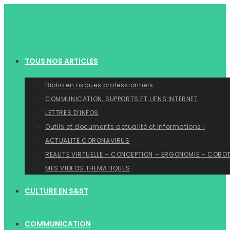
Skip
to
content
TOUS NOS ARTICLES
Biblio en risques professionnels
COMMUNICATION, SUPPORTS ET LIENS INTERNET
LETTRES D’INFOS
Outils et documents actualité et informations !
ACTUALITE CORONAVIRUS
REALITE VIRTUELLE – CONCEPTION – ERGONOMIE – COBO
MES VIDEOS THEMATIQUES
CULTURE EN S&ST
COMMUNICATION