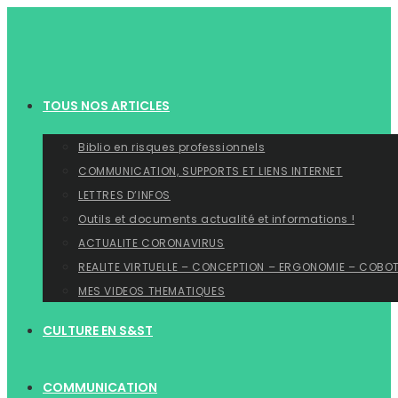
Skip
to
content
TOUS NOS ARTICLES
Biblio en risques professionnels
COMMUNICATION, SUPPORTS ET LIENS INTERNET
LETTRES D’INFOS
Outils et documents actualité et informations !
ACTUALITE CORONAVIRUS
REALITE VIRTUELLE – CONCEPTION – ERGONOMIE – COBO
MES VIDEOS THEMATIQUES
CULTURE EN S&ST
COMMUNICATION