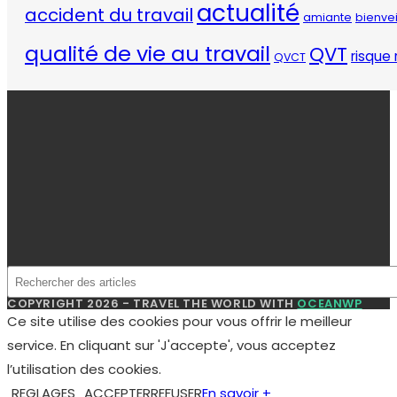
actualité
accident du travail
amiante
bienve
qualité de vie au travail
QVT
risque 
QVCT
COPYRIGHT 2026 - TRAVEL THE WORLD WITH
OCEANWP
Ce site utilise des cookies pour vous offrir le meilleur
service. En cliquant sur 'J'accepte', vous acceptez
l’utilisation des cookies.
REGLAGES
ACCEPTER
REFUSER
En savoir +