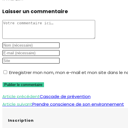
Laisser un commentaire
Comment
Enter
your
Enter
name
your
Saisir
or
email
l’URL
Enregistrer mon nom, mon e-mail et mon site dans le 
username
address
de
to
to
votre
comment
comment
site
Read
Article précédent
Cascade de prévention
(facultatif)
more
Article suivant
Prendre conscience de son environnement
articles
Inscription