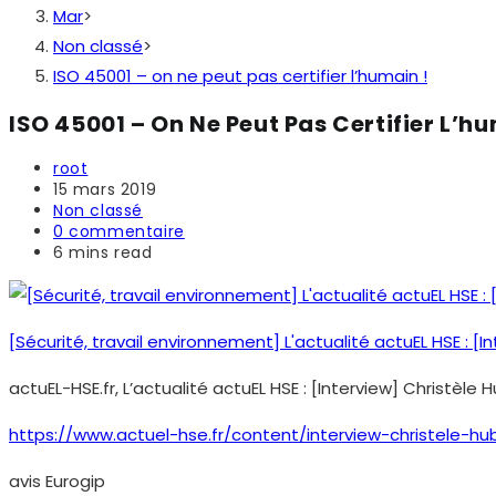
Mar
>
Non classé
>
ISO 45001 – on ne peut pas certifier l’humain !
ISO 45001 – On Ne Peut Pas Certifier L’hu
Auteur/autrice
root
de
Publication
15 mars 2019
la
publiée :
Post
Non classé
publication :
category:
Commentaires
0 commentaire
de
Temps
6 mins read
la
de
publication :
lecture :
[Sécurité, travail environnement] L'actualité actuEL HSE : [I
actuEL-HSE.fr, L’actualité actuEL HSE : [Interview] Christèle 
https://www.actuel-hse.fr/content/interview-christele-h
avis Eurogip