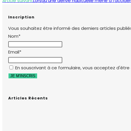
more
Article suivant
Lorsqu’une dérive habituelle mène à l’acciden
articles
Inscription
Vous souhaitez être informé des derniers articles publiés
Nom*
Email*
En souscrivant à ce formulaire, vous acceptez d'être e
Articles Récents