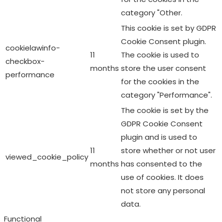
months
store the user consent
performance
for the cookies in the
category "Performance".
The cookie is set by the
GDPR Cookie Consent
plugin and is used to
11
store whether or not user
viewed_cookie_policy
months
has consented to the
use of cookies. It does
not store any personal
data.
Functional
Functional
Functional cookies help to perform certain functionalities
like sharing the content of the website on social media
platforms, collect feedbacks, and other third-party
features.