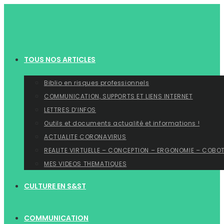
Skip
to
content
TOUS NOS ARTICLES
Biblio en risques professionnels
COMMUNICATION, SUPPORTS ET LIENS INTERNET
LETTRES D’INFOS
Outils et documents actualité et informations !
ACTUALITE CORONAVIRUS
REALITE VIRTUELLE – CONCEPTION – ERGONOMIE – COBO
MES VIDEOS THEMATIQUES
CULTURE EN S&ST
COMMUNICATION