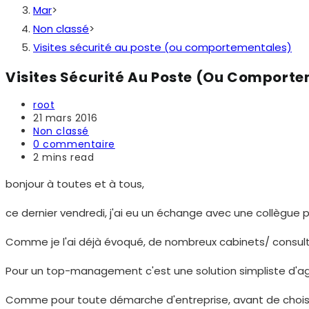
Mar
>
Non classé
>
Visites sécurité au poste (ou comportementales)
Visites Sécurité Au Poste (ou Comport
Auteur/autrice
root
de
Publication
21 mars 2016
la
publiée :
Post
Non classé
publication :
category:
Commentaires
0 commentaire
de
Temps
2 mins read
la
de
publication :
lecture :
bonjour à toutes et à tous,
ce dernier vendredi, j'ai eu un échange avec une collègue 
Comme je l'ai déjà évoqué, de nombreux cabinets/ consultan
Pour un top-management c'est une solution simpliste d'ag
Comme pour toute démarche d'entreprise, avant de choisir l'o