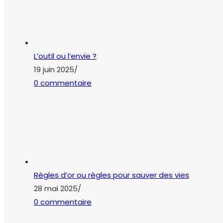
L’outil ou l’envie ?
19 juin 2025
/
0 commentaire
Règles d’or ou règles pour sauver des vies
28 mai 2025
/
0 commentaire
Sujets
actualité
accident du travail
amiante
bienve