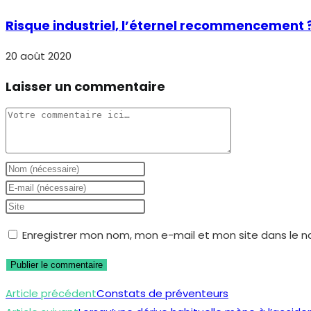
Risque industriel, l’éternel recommencement 
20 août 2020
Laisser un commentaire
Comment
Enter
your
Enter
name
your
Saisir
or
email
l’URL
Enregistrer mon nom, mon e-mail et mon site dans le 
username
address
de
to
to
votre
comment
comment
site
Read
Article précédent
Constats de préventeurs
(facultatif)