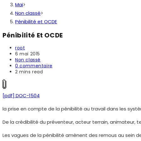
Mai
>
Non classé
>
Pénibilité et OCDE
Pénibilité Et OCDE
Auteur/autrice
root
de
Publication
6 mai 2015
la
publiée :
Post
Non classé
publication :
category:
Commentaires
0 commentaire
de
Temps
2 mins read
la
de
publication :
lecture :
[pdf] DOC-1504
la prise en compte de la pénibilité au travail dans les syst
De la crédibilité du préventeur, acteur terrain, animateur,
Les vagues de la pénibilité amènent des remous au sein des