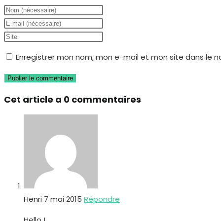
Enter
your
Enter
name
your
Saisir
or
email
l’URL
Enregistrer mon nom, mon e-mail et mon site dans le 
username
address
de
to
to
votre
comment
comment
site
Cet article a 0 commentaires
(facultatif)
Henri
7 mai 2015
Répondre
Hello !