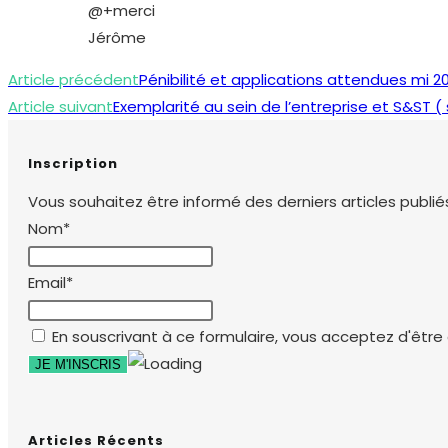
@+merci
Jérôme
Read
Article précédent
Pénibilité et applications attendues mi 2
more
Article suivant
Exemplarité au sein de l’entreprise et S&ST ( 
articles
Inscription
Vous souhaitez être informé des derniers articles publiés
Nom*
Email*
En souscrivant à ce formulaire, vous acceptez d'être e
Articles Récents