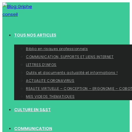
Skip
to
content
TOUS NOS ARTICLES
Biblio en risques professionnels
COMMUNICATION, SUPPORTS ET LIENS INTERNET
LETTRES D’INFOS
Outils et documents actualité et informations !
ACTUALITE CORONAVIRUS
REALITE VIRTUELLE – CONCEPTION – ERGONOMIE – COBO
MES VIDEOS THEMATIQUES
CULTURE EN S&ST
COMMUNICATION