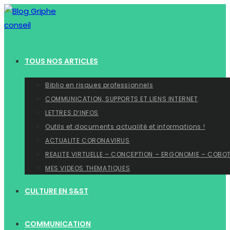
Skip
to
content
TOUS NOS ARTICLES
Biblio en risques professionnels
COMMUNICATION, SUPPORTS ET LIENS INTERNET
LETTRES D’INFOS
Outils et documents actualité et informations !
ACTUALITE CORONAVIRUS
REALITE VIRTUELLE – CONCEPTION – ERGONOMIE – COBO
MES VIDEOS THEMATIQUES
CULTURE EN S&ST
COMMUNICATION