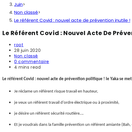
Juin
>
Non classé
>
Le référent Covid : nouvel acte de prévention inutile !
Le Référent Covid : Nouvel Acte De Préven
Auteur/autrice
root
de
Publication
28 juin 2020
la
publiée :
Post
Non classé
publication :
category:
Commentaires
0 commentaire
de
Temps
4 mins read
la
de
publication :
lecture :
Le référent Covid : nouvel acte de prévention politique ! le Yaka se me
Je réclame un référent risque travail en hauteur,
je veux un référent travail d’ordre électrique ou à proximité,
je désire un référent sécurité routière….
Et je voudrais dans la famille prévention un référent amiante (Bah