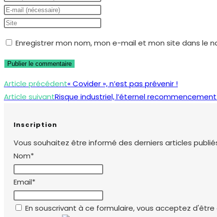
your
Enter
name
your
Saisir
or
email
l’URL
Enregistrer mon nom, mon e-mail et mon site dans le 
username
address
de
to
to
votre
comment
comment
site
Read
Article précédent
« Covider », n’est pas prévenir !
(facultatif)
more
Article suivant
Risque industriel, l’éternel recommencement
articles
Inscription
Vous souhaitez être informé des derniers articles publiés
Nom*
Email*
En souscrivant à ce formulaire, vous acceptez d'être e