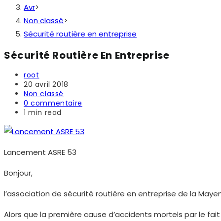
Avr
>
Non classé
>
Sécurité routière en entreprise
Sécurité Routière En Entreprise
Auteur/autrice
root
de
Publication
20 avril 2018
la
publiée :
Post
Non classé
publication :
category:
Commentaires
0 commentaire
de
Temps
1 min read
la
de
publication :
lecture :
Lancement ASRE 53
Bonjour,
l’association de sécurité routière en entreprise de la Mayenne
Alors que la première cause d’accidents mortels par le fait