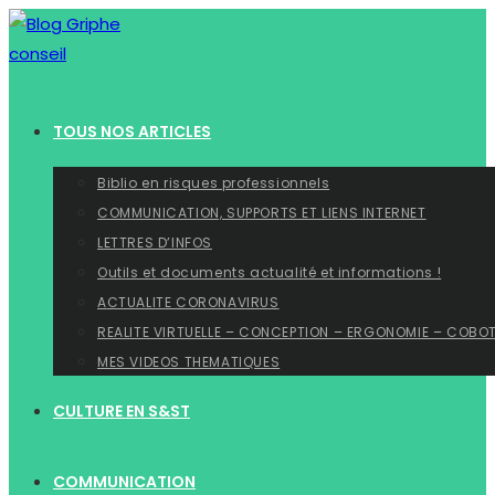
Skip
to
content
TOUS NOS ARTICLES
Biblio en risques professionnels
COMMUNICATION, SUPPORTS ET LIENS INTERNET
LETTRES D’INFOS
Outils et documents actualité et informations !
ACTUALITE CORONAVIRUS
REALITE VIRTUELLE – CONCEPTION – ERGONOMIE – COBO
MES VIDEOS THEMATIQUES
CULTURE EN S&ST
COMMUNICATION