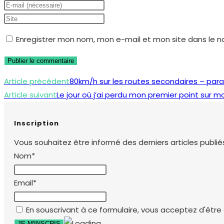
your
Enter
name
your
Saisir
or
email
l’URL
Enregistrer mon nom, mon e-mail et mon site dans le 
username
address
de
to
to
votre
comment
comment
site
Read
Article précédent
80km/h sur les routes secondaires – parall
(facultatif)
more
Article suivant
Le jour où j’ai perdu mon premier point sur m
articles
Inscription
Vous souhaitez être informé des derniers articles publiés
Nom*
Email*
En souscrivant à ce formulaire, vous acceptez d'être e