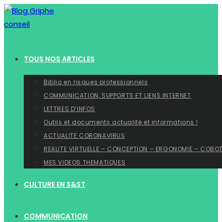
Skip
to
content
TOUS NOS ARTICLES
Biblio en risques professionnels
COMMUNICATION, SUPPORTS ET LIENS INTERNET
LETTRES D’INFOS
Outils et documents actualité et informations !
ACTUALITE CORONAVIRUS
REALITE VIRTUELLE – CONCEPTION – ERGONOMIE – COBO
MES VIDEOS THEMATIQUES
CULTURE EN S&ST
COMMUNICATION