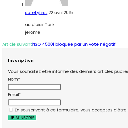
safetyfirst
22 avril 2015
au plaisir Tarik
jerome
Read
Article suivant
l’ISO 45001 bloquée par un vote négatif
more
articles
Inscription
Vous souhaitez être informé des derniers articles publiés
Nom*
Email*
En souscrivant à ce formulaire, vous acceptez d'être e