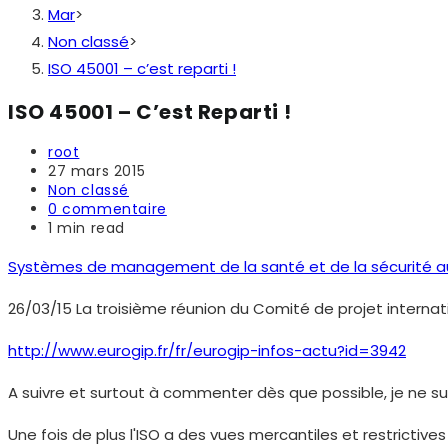
Mar
>
Non classé
>
ISO 45001 – c’est reparti !
ISO 45001 – C’est Reparti !
Auteur/autrice
root
de
Publication
27 mars 2015
la
publiée :
Post
Non classé
publication :
category:
Commentaires
0 commentaire
de
Temps
1 min read
la
de
publication :
lecture :
Systèmes de management de la santé et de la sécurité au tr
26/03/15 La troisième réunion du Comité de projet interna
http://www.eurogip.fr/fr/eurogip-infos-actu?id=3942
A suivre et surtout à commenter dès que possible, je ne su
Une fois de plus l'ISO a des vues mercantiles et restrictiv