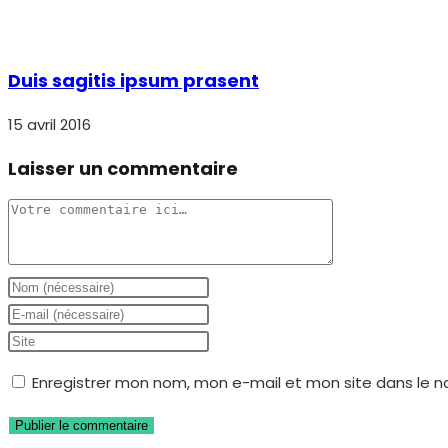
Duis sagitis ipsum prasent
15 avril 2016
Laisser un commentaire
Comment
Enter
your
Enter
name
your
Saisir
or
email
l’URL
Enregistrer mon nom, mon e-mail et mon site dans le 
username
address
de
to
to
votre
comment
comment
site