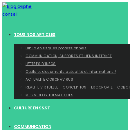
Skip
to
content
TOUS NOS ARTICLES
Biblio en risques professionnels
COMMUNICATION, SUPPORTS ET LIENS INTERNET
LETTRES D’INFOS
Outils et documents actualité et informations !
ACTUALITE CORONAVIRUS
REALITE VIRTUELLE – CONCEPTION – ERGONOMIE – COBO
MES VIDEOS THEMATIQUES
CULTURE EN S&ST
COMMUNICATION