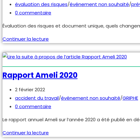
idée
publiée :
Post
évaluation des risques
/
événement non souhaité
/
pré
?
category:
Commentaires
0 commentaire
de
Évaluation des risques et document unique, quels changeme
la
publication :
Évaluation
Continuer la lecture
des
risques
–
mars
Rapport Ameli 2020
2022
Publication
2 février 2022
publiée :
Post
accident du travail
/
événement non souhaité
/
GRIPHE
category:
Commentaires
0 commentaire
de
Le rapport annuel Ameli sur l’année 2020 a été publié en dé
la
publication :
Rapport
Continuer la lecture