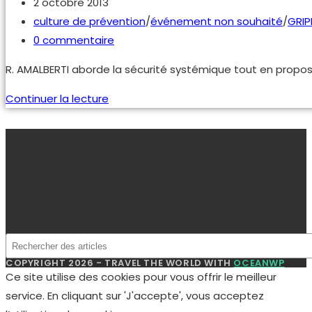
?
Publication
2 octobre 2013
publiée :
Post
culture de prévention
/
événement non souhaité
/
GRIP
category:
Commentaires
0 commentaire
de
R. AMALBERTI aborde la sécurité systémique tout en propos
la
publication :
Piloter
Continuer la lecture
la
sécurité
–
René
AMALBERTI
COPYRIGHT 2026 - TRAVEL THE WORLD WITH
OCEANWP
Ce site utilise des cookies pour vous offrir le meilleur
service. En cliquant sur 'J'accepte', vous acceptez