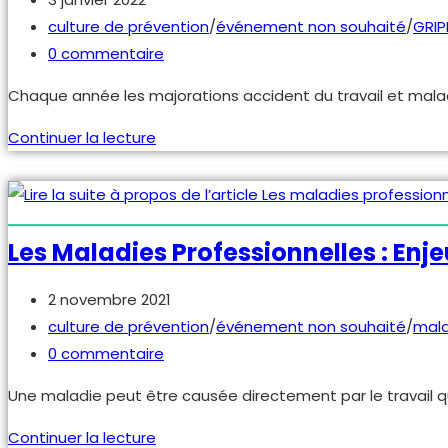
publiée :
Post
culture de prévention
/
événement non souhaité
/
GRIP
category:
Commentaires
0 commentaire
de
Chaque année les majorations accident du travail et maladi
la
publication :
Taux
Continuer la lecture
de
cotisation
AT-
MP
Les Maladies Professionnelles : Enje
2022
Publication
2 novembre 2021
publiée :
Post
culture de prévention
/
événement non souhaité
/
mala
category:
Commentaires
0 commentaire
de
Une maladie peut être causée directement par le travail que
la
publication :
Les
Continuer la lecture