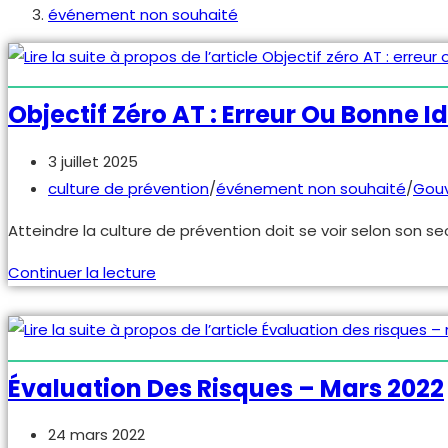
événement non souhaité
Objectif Zéro AT : Erreur Ou Bonne I
Publication
3 juillet 2025
publiée :
Post
culture de prévention
/
événement non souhaité
/
Gou
category:
Atteindre la culture de prévention doit se voir selon son s
Objectif
Continuer la lecture
zéro
AT
:
erreur
Évaluation Des Risques – Mars 2022
ou
bonne
Publication
24 mars 2022