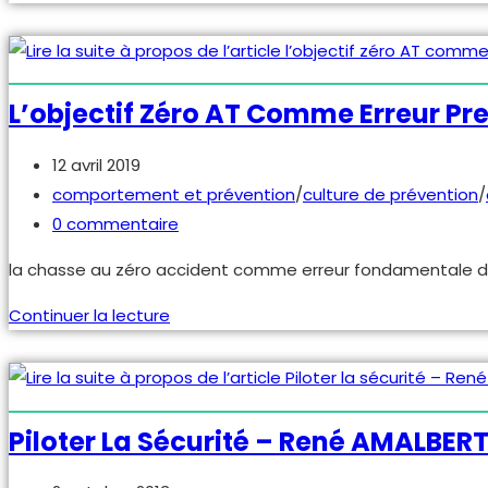
maladies
professionnelles
:
enjeux,
L’objectif Zéro AT Comme Erreur Pr
gestion
et
Publication
12 avril 2019
suivi
publiée :
Post
comportement et prévention
/
culture de prévention
/
category:
Commentaires
0 commentaire
de
la chasse au zéro accident comme erreur fondamentale de
la
publication :
l’objectif
Continuer la lecture
zéro
AT
comme
erreur
Piloter La Sécurité – René AMALBERT
première