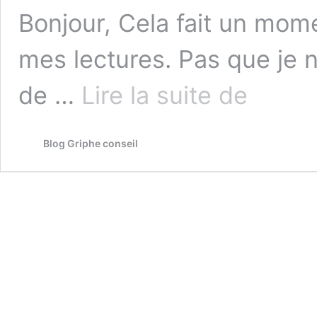
Bonjour, Cela fait un mom
mes lectures. Pas que je n
La
de …
Lire la suite de
comédie
(in)humaine
–
Blog Griphe conseil
ouvrage
de
sept
2018
–